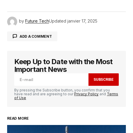
by
Future Tech
Updated
janvier 17, 2025
ADD A COMMENT
Keep Up to Date with the Most
Votre adresse e-mail ne sera pas publiée.
Les
champs obligatoires sont indiqués avec
*
Important News
SUBSCRIBE
Comment
*
By pressing the Subscribe button, you confirm that you
have read and are agreeing to our
Privacy Policy
and
Terms
of Use
READ MORE
Your Name
*