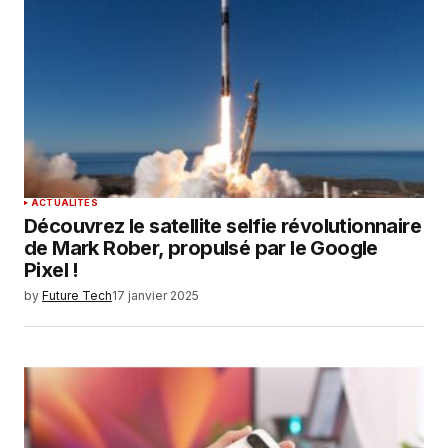
Your E-mail
*
Enregistrer mon nom, mon e-mail et mon
site dans le navigateur pour mon prochain
commentaire.
SUBMIT COMMENT
ACTUALITÉS
Découvrez le satellite selfie révolutionnaire
de Mark Rober, propulsé par le Google
Pixel !
by
Future Tech
17 janvier 2025