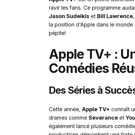
ravir les fans. Ce programme auda
Jason Sudeikis
et
Bill Lawrence
la position d’Apple dans le monde
pépite!
Apple TV+ : U
Comédies Réu
Des Séries à Succè
Cette année,
Apple TV+
connaît u
drames comme
Severance
et
You
également lancé plusieurs comédies
productions démontrent une forte 