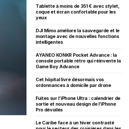
Tablette à moins de 351 € avec stylet,
coque et écran confortable pour les
yeux
DJI Mimo améliore la sauvegarde et le
montage avec de nouvelles fonctions
intelligentes
AYANEO KONKR Pocket Advance : la
console portable rétro qui réinvente la
Game Boy Advance
Cet hôpital livre désormais vos
ordonnances à domicile par drone
Fuites sur l’iPhone Ultra : calendrier de
sortie et nouveau design de l’iPhone
Pro dévoilés
Le Caribe face à un hiver contrasté
pour le secteur des croisières dans les