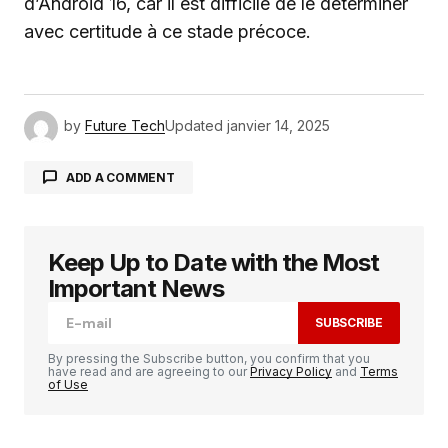
d’Android 16, car il est difficile de le déterminer
avec certitude à ce stade précoce.
by
Future Tech
Updated
janvier 14, 2025
ADD A COMMENT
Keep Up to Date with the Most
Votre adresse e-mail ne sera pas publiée.
Les
champs obligatoires sont indiqués avec
*
Important News
SUBSCRIBE
Comment
*
By pressing the Subscribe button, you confirm that you
have read and are agreeing to our
Privacy Policy
and
Terms
of Use