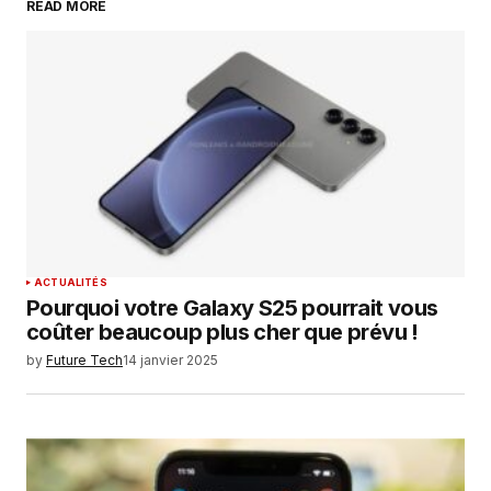
READ MORE
Your Name
*
Your E-mail
*
Enregistrer mon nom, mon e-mail et mon
site dans le navigateur pour mon prochain
commentaire.
SUBMIT COMMENT
ACTUALITÉS
Pourquoi votre Galaxy S25 pourrait vous
coûter beaucoup plus cher que prévu !
by
Future Tech
14 janvier 2025