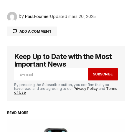
by
Paul.Fournier
Updated
mars 20, 2025
ADD A COMMENT
Keep Up to Date with the Most
Votre adresse e-mail ne sera pas publiée.
Les
champs obligatoires sont indiqués avec
*
Important News
SUBSCRIBE
Comment
*
By pressing the Subscribe button, you confirm that you
have read and are agreeing to our
Privacy Policy
and
Terms
of Use
READ MORE
Your Name
*