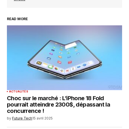
READ MORE
Your Name
*
Your E-mail
*
Enregistrer mon nom, mon e-mail et mon
site dans le navigateur pour mon prochain
commentaire.
SUBMIT COMMENT
ACTUALITÉS
Choc sur le marché : L’iPhone 18 Fold
pourrait atteindre 2300$, dépassant la
concurrence !
by
Future Tech
15 avril 2025