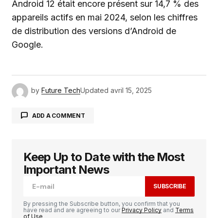
Android 12 était encore présent sur 14,7 % des
appareils actifs en mai 2024, selon les chiffres
de distribution des versions d’Android de
Google.
by
Future Tech
Updated
avril 15, 2025
ADD A COMMENT
Keep Up to Date with the Most
Votre adresse e-mail ne sera pas publiée.
Les
champs obligatoires sont indiqués avec
*
Important News
SUBSCRIBE
Comment
*
By pressing the Subscribe button, you confirm that you
have read and are agreeing to our
Privacy Policy
and
Terms
of Use