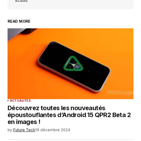
READ MORE
Your Name
*
Your E-mail
*
Enregistrer mon nom, mon e-mail et mon
site dans le navigateur pour mon prochain
commentaire.
SUBMIT COMMENT
ACTUALITÉS
Découvrez toutes les nouveautés
époustouflantes d’Android 15 QPR2 Beta 2
en images !
by
Future Tech
16 décembre 2024