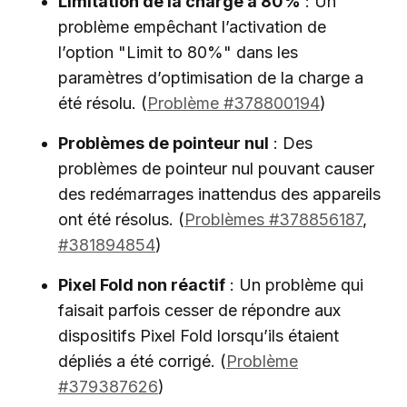
Limitation de la charge à 80%
: Un
problème empêchant l’activation de
l’option "Limit to 80%" dans les
paramètres d’optimisation de la charge a
été résolu. (
Problème #378800194
)
Problèmes de pointeur nul
: Des
problèmes de pointeur nul pouvant causer
des redémarrages inattendus des appareils
ont été résolus. (
Problèmes #378856187
,
#381894854
)
Pixel Fold non réactif
: Un problème qui
faisait parfois cesser de répondre aux
dispositifs Pixel Fold lorsqu’ils étaient
dépliés a été corrigé. (
Problème
#379387626
)