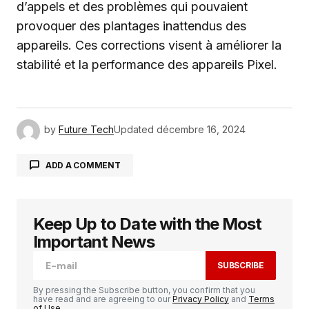
d’appels et des problèmes qui pouvaient
provoquer des plantages inattendus des
appareils. Ces corrections visent à améliorer la
stabilité et la performance des appareils Pixel.
by
Future Tech
Updated
décembre 16, 2024
ADD A COMMENT
Keep Up to Date with the Most
Votre adresse e-mail ne sera pas publiée.
Les
champs obligatoires sont indiqués avec
*
Important News
SUBSCRIBE
Comment
*
By pressing the Subscribe button, you confirm that you
have read and are agreeing to our
Privacy Policy
and
Terms
of Use