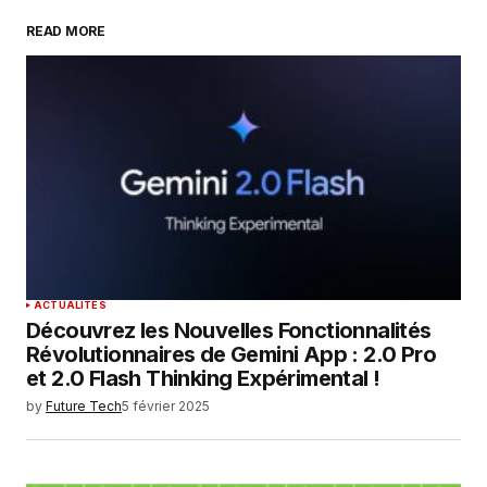
READ MORE
Your Name
*
Your E-mail
*
Enregistrer mon nom, mon e-mail et mon
site dans le navigateur pour mon prochain
commentaire.
SUBMIT COMMENT
ACTUALITÉS
Découvrez les Nouvelles Fonctionnalités
Révolutionnaires de Gemini App : 2.0 Pro
et 2.0 Flash Thinking Expérimental !
by
Future Tech
5 février 2025