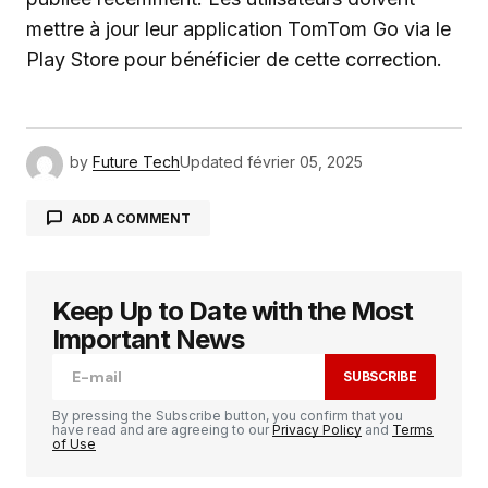
mettre à jour leur application TomTom Go via le
Play Store pour bénéficier de cette correction.
by
Future Tech
Updated
février 05, 2025
ADD A COMMENT
Keep Up to Date with the Most
Votre adresse e-mail ne sera pas publiée.
Les
champs obligatoires sont indiqués avec
*
Important News
SUBSCRIBE
Comment
*
By pressing the Subscribe button, you confirm that you
have read and are agreeing to our
Privacy Policy
and
Terms
of Use