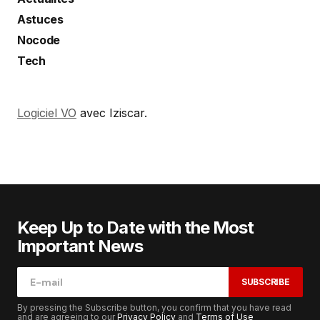
Astuces
Nocode
Tech
Logiciel VO
avec Iziscar.
Keep Up to Date with the Most
Important News
SUBSCRIBE
By pressing the Subscribe button, you confirm that you have read
and are agreeing to our
Privacy Policy
and
Terms of Use