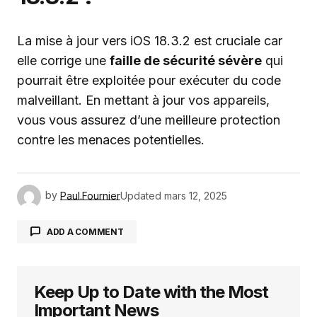
La mise à jour vers iOS 18.3.2 est cruciale car
elle corrige une
faille de sécurité sévère
qui
pourrait être exploitée pour exécuter du code
malveillant. En mettant à jour vos appareils,
vous vous assurez d’une meilleure protection
contre les menaces potentielles.
by
Paul.Fournier
Updated
mars 12, 2025
ADD A COMMENT
Keep Up to Date with the Most
Votre adresse e-mail ne sera pas publiée.
Les
champs obligatoires sont indiqués avec
*
Important News