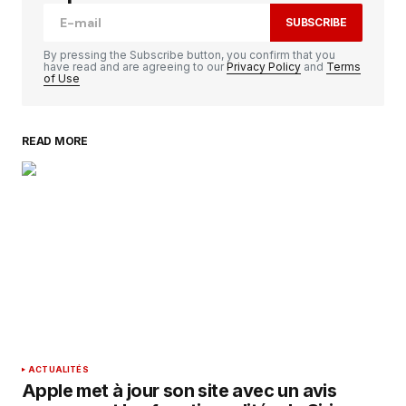
SUBSCRIBE
Comment
*
By pressing the Subscribe button, you confirm that you
have read and are agreeing to our
Privacy Policy
and
Terms
of Use
READ MORE
Your Name
*
Your E-mail
*
Enregistrer mon nom, mon e-mail et mon
site dans le navigateur pour mon prochain
commentaire.
SUBMIT COMMENT
ACTUALITÉS
Apple met à jour son site avec un avis