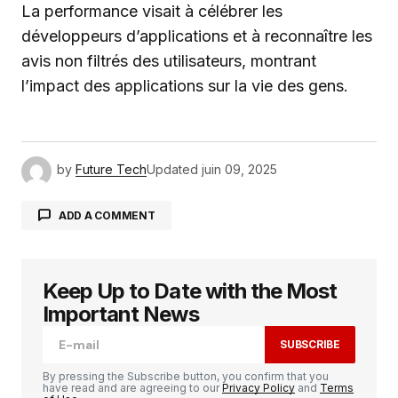
La performance visait à célébrer les
développeurs d’applications et à reconnaître les
avis non filtrés des utilisateurs, montrant
l’impact des applications sur la vie des gens.
by
Future Tech
Updated
juin 09, 2025
ADD A COMMENT
Keep Up to Date with the Most
Votre adresse e-mail ne sera pas publiée.
Les
champs obligatoires sont indiqués avec
*
Important News
SUBSCRIBE
Comment
*
By pressing the Subscribe button, you confirm that you
have read and are agreeing to our
Privacy Policy
and
Terms