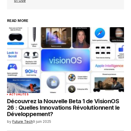
of Use
READ MORE
Your Name
*
Your E-mail
*
Enregistrer mon nom, mon e-mail et mon
site dans le navigateur pour mon prochain
commentaire.
SUBMIT COMMENT
ACTUALITÉS
Découvrez la Nouvelle Beta 1 de VisionOS
26 : Quelles Innovations Révolutionnent le
Développement?
by
Future Tech
9 juin 2025