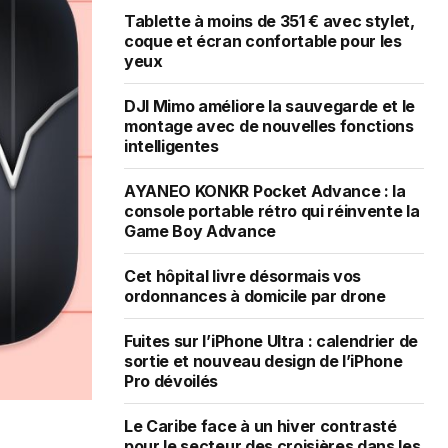
Tablette à moins de 351 € avec stylet,
coque et écran confortable pour les
yeux
DJI Mimo améliore la sauvegarde et le
montage avec de nouvelles fonctions
intelligentes
AYANEO KONKR Pocket Advance : la
console portable rétro qui réinvente la
Game Boy Advance
Cet hôpital livre désormais vos
ordonnances à domicile par drone
Fuites sur l’iPhone Ultra : calendrier de
sortie et nouveau design de l’iPhone
Pro dévoilés
Le Caribe face à un hiver contrasté
pour le secteur des croisières dans les