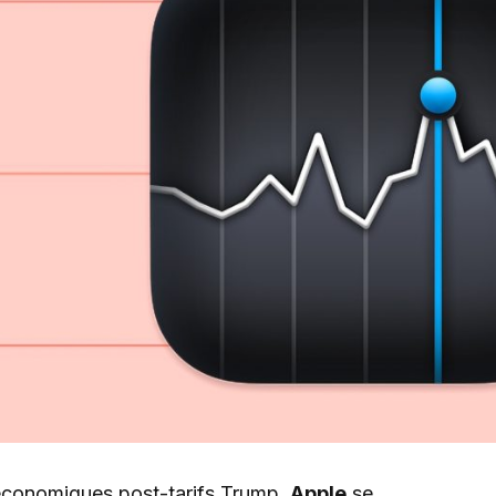
économiques post-tarifs Trump,
Apple
se