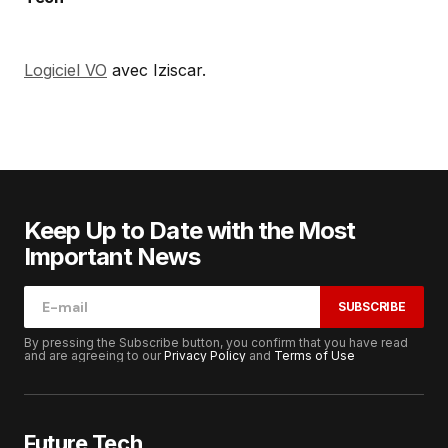
Logiciel VO
avec Iziscar.
Keep Up to Date with the Most
Important News
SUBSCRIBE
By pressing the Subscribe button, you confirm that you have read
and are agreeing to our
Privacy Policy
and
Terms of Use
Future Tech