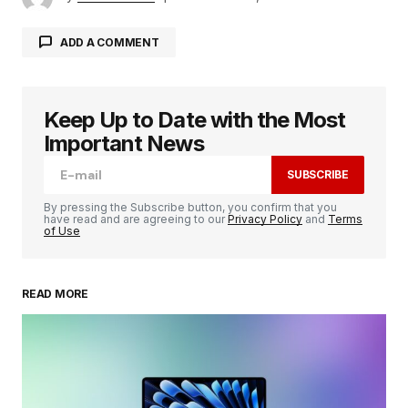
ADD A COMMENT
Keep Up to Date with the Most
Votre adresse e-mail ne sera pas publiée.
Les
champs obligatoires sont indiqués avec
*
Important News
SUBSCRIBE
Comment
*
By pressing the Subscribe button, you confirm that you
have read and are agreeing to our
Privacy Policy
and
Terms
of Use
READ MORE
Your Name
*
Your E-mail
*
Enregistrer mon nom, mon e-mail et mon