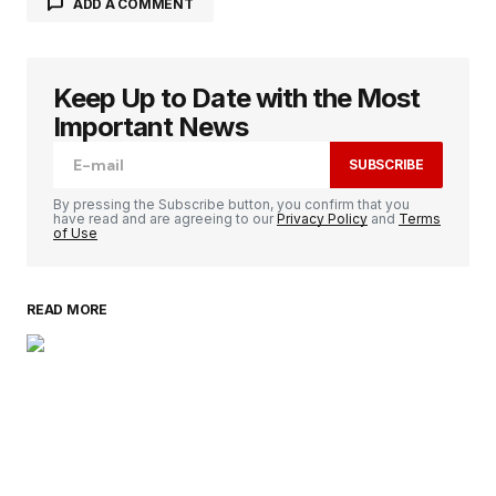
ADD A COMMENT
Keep Up to Date with the Most
Votre adresse e-mail ne sera pas publiée.
Les
champs obligatoires sont indiqués avec
*
Important News
SUBSCRIBE
Comment
*
By pressing the Subscribe button, you confirm that you
have read and are agreeing to our
Privacy Policy
and
Terms
of Use
READ MORE
Your Name
*
Your E-mail
*
Enregistrer mon nom, mon e-mail et mon
site dans le navigateur pour mon prochain
commentaire.