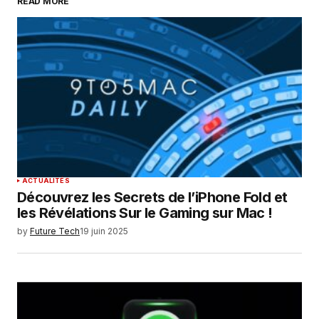
READ MORE
Your Name
*
Your E-mail
*
Enregistrer mon nom, mon e-mail et mon
site dans le navigateur pour mon prochain
commentaire.
SUBMIT COMMENT
ACTUALITÉS
Découvrez les Secrets de l’iPhone Fold et
les Révélations Sur le Gaming sur Mac !
by
Future Tech
19 juin 2025