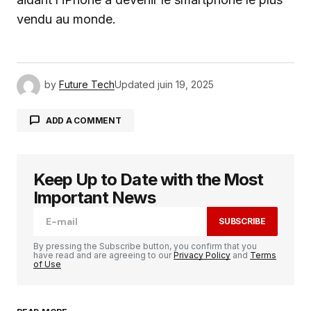
vendu au monde.
by
Future Tech
Updated
juin 19, 2025
ADD A COMMENT
Keep Up to Date with the Most
Votre adresse e-mail ne sera pas publiée.
Les
champs obligatoires sont indiqués avec
*
Important News
SUBSCRIBE
Comment
*
By pressing the Subscribe button, you confirm that you
have read and are agreeing to our
Privacy Policy
and
Terms
of Use