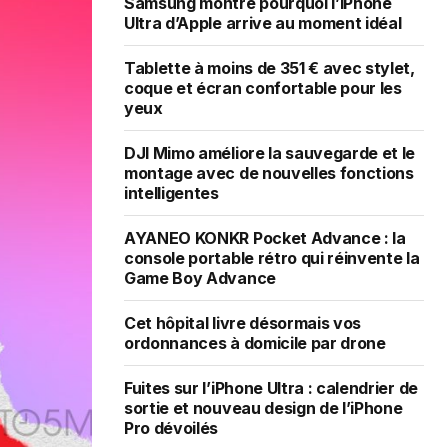
Samsung montre pourquoi l’iPhone
Ultra d’Apple arrive au moment idéal
Tablette à moins de 351 € avec stylet,
coque et écran confortable pour les
yeux
DJI Mimo améliore la sauvegarde et le
montage avec de nouvelles fonctions
intelligentes
AYANEO KONKR Pocket Advance : la
console portable rétro qui réinvente la
Game Boy Advance
Cet hôpital livre désormais vos
ordonnances à domicile par drone
Fuites sur l’iPhone Ultra : calendrier de
sortie et nouveau design de l’iPhone
Pro dévoilés