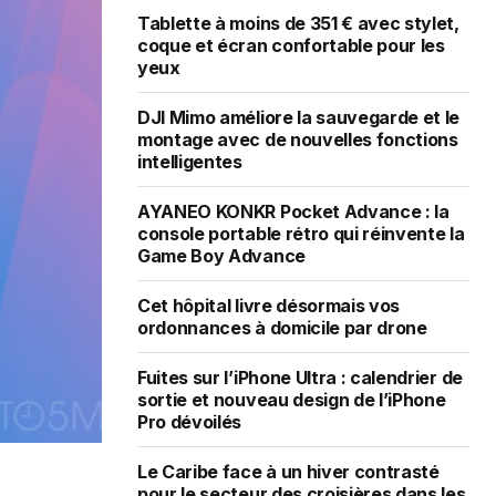
Tablette à moins de 351 € avec stylet,
coque et écran confortable pour les
yeux
DJI Mimo améliore la sauvegarde et le
montage avec de nouvelles fonctions
intelligentes
AYANEO KONKR Pocket Advance : la
console portable rétro qui réinvente la
Game Boy Advance
Cet hôpital livre désormais vos
ordonnances à domicile par drone
Fuites sur l’iPhone Ultra : calendrier de
sortie et nouveau design de l’iPhone
Pro dévoilés
Le Caribe face à un hiver contrasté
pour le secteur des croisières dans les