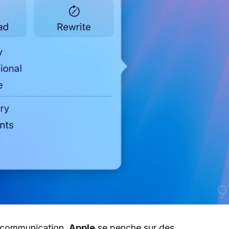
a communication,
Apple
se penche sur des