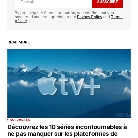
SUBSCRIBE
Comment
*
By pressing the Subscribe button, you confirm that you
have read and are agreeing to our
Privacy Policy
and
Terms
of Use
READ MORE
Your Name
*
Your E-mail
*
Enregistrer mon nom, mon e-mail et mon
site dans le navigateur pour mon prochain
commentaire.
SUBMIT COMMENT
ACTUALITÉS
Découvrez les 10 séries incontournables à
ne pas manquer sur les plateformes de