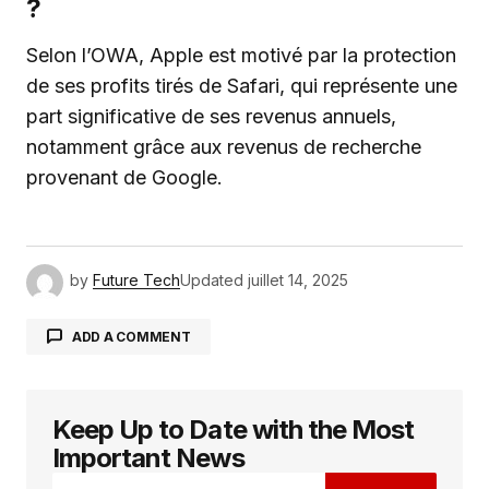
?
Selon l’OWA, Apple est motivé par la protection
de ses profits tirés de Safari, qui représente une
part significative de ses revenus annuels,
notamment grâce aux revenus de recherche
provenant de Google.
by
Future Tech
Updated
juillet 14, 2025
ADD A COMMENT
Keep Up to Date with the Most
Votre adresse e-mail ne sera pas publiée.
Les
champs obligatoires sont indiqués avec
*
Important News