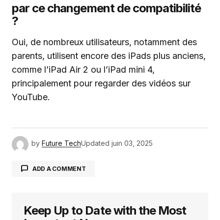
par ce changement de compatibilité
?
Oui, de nombreux utilisateurs, notamment des
parents, utilisent encore des iPads plus anciens,
comme l’iPad Air 2 ou l’iPad mini 4,
principalement pour regarder des vidéos sur
YouTube.
by
Future Tech
Updated
juin 03, 2025
ADD A COMMENT
Keep Up to Date with the Most
Votre adresse e-mail ne sera pas publiée.
Les