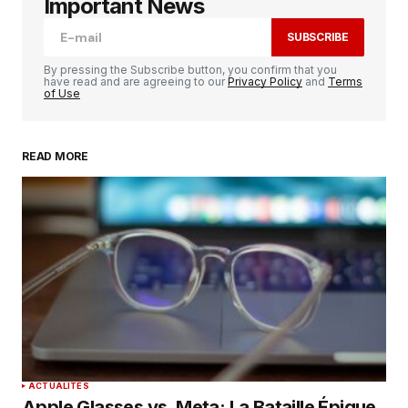
champs obligatoires sont indiqués avec
*
Important News
SUBSCRIBE
Comment
*
By pressing the Subscribe button, you confirm that you
have read and are agreeing to our
Privacy Policy
and
Terms
of Use
READ MORE
Your Name
*
Your E-mail
*
Enregistrer mon nom, mon e-mail et mon
site dans le navigateur pour mon prochain
commentaire.
SUBMIT COMMENT
ACTUALITÉS
Apple Glasses vs. Meta: La Bataille Épique