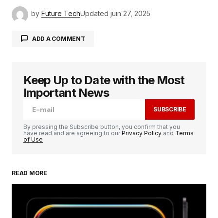
by
Future Tech
Updated
juin 27, 2025
ADD A COMMENT
Keep Up to Date with the Most
Votre adresse e-mail ne sera pas publiée.
Les
champs obligatoires sont indiqués avec
*
Important News
SUBSCRIBE
Comment
*
By pressing the Subscribe button, you confirm that you
have read and are agreeing to our
Privacy Policy
and
Terms
of Use
READ MORE
Your Name
*
Your E-mail
*