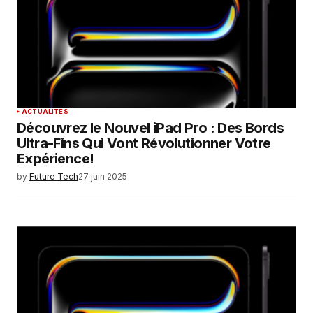
Enregistrer mon nom, mon e-mail et mon
site dans le navigateur pour mon prochain
commentaire.
SUBMIT COMMENT
ACTUALITÉS
Découvrez le Nouvel iPad Pro : Des Bords
Ultra-Fins Qui Vont Révolutionner Votre
Expérience!
by
Future Tech
27 juin 2025