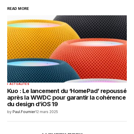
READ MORE
Your Name
*
Your E-mail
*
Enregistrer mon nom, mon e-mail et mon
site dans le navigateur pour mon prochain
commentaire.
SUBMIT COMMENT
ACTUALITÉS
Kuo : Le lancement du ‘HomePad’ repoussé
après la WWDC pour garantir la cohérence
du design d’iOS 19
by
Paul.Fournier
12 mars 2025