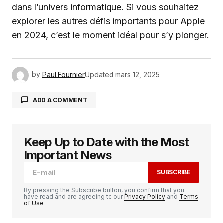
dans l’univers informatique. Si vous souhaitez
explorer les autres défis importants pour Apple
en 2024, c’est le moment idéal pour s’y plonger.
by
Paul.Fournier
Updated
mars 12, 2025
ADD A COMMENT
Keep Up to Date with the Most
Votre adresse e-mail ne sera pas publiée.
Les
champs obligatoires sont indiqués avec
*
Important News
SUBSCRIBE
Comment
*
By pressing the Subscribe button, you confirm that you
have read and are agreeing to our
Privacy Policy
and
Terms
of Use