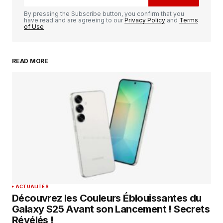
Comment
*
By pressing the Subscribe button, you confirm that you
have read and are agreeing to our
Privacy Policy
and
Terms
of Use
READ MORE
Your Name
*
Your E-mail
*
Enregistrer mon nom, mon e-mail et mon
site dans le navigateur pour mon prochain
commentaire.
SUBMIT COMMENT
ACTUALITÉS
Découvrez les Couleurs Éblouissantes du
Galaxy S25 Avant son Lancement ! Secrets
Révélés !