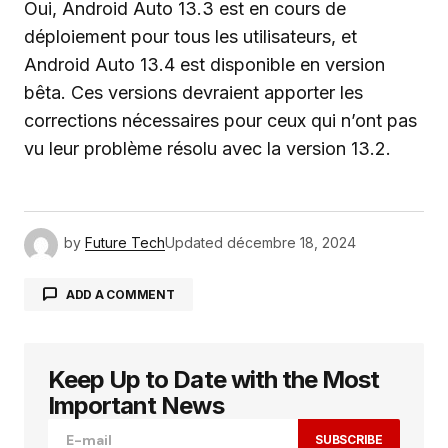
Oui, Android Auto 13.3 est en cours de
déploiement pour tous les utilisateurs, et
Android Auto 13.4 est disponible en version
bêta. Ces versions devraient apporter les
corrections nécessaires pour ceux qui n’ont pas
vu leur problème résolu avec la version 13.2.
by
Future Tech
Updated
décembre 18, 2024
ADD A COMMENT
Keep Up to Date with the Most
Votre adresse e-mail ne sera pas publiée.
Les
champs obligatoires sont indiqués avec
*
Important News
SUBSCRIBE