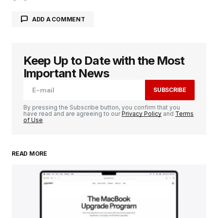
ADD A COMMENT
Keep Up to Date with the Most
Votre adresse e-mail ne sera pas publiée.
Les
champs obligatoires sont indiqués avec
*
Important News
SUBSCRIBE
Comment
*
By pressing the Subscribe button, you confirm that you
have read and are agreeing to our
Privacy Policy
and
Terms
of Use
READ MORE
Your Name
*
Your E-mail
*
Enregistrer mon nom, mon e-mail et mon