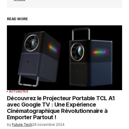
READ MORE
Your Name
*
Your E-mail
*
Enregistrer mon nom, mon e-mail et mon
site dans le navigateur pour mon prochain
commentaire.
SUBMIT COMMENT
ACTUALITÉS
Découvrez le Projecteur Portable TCL A1
avec Google TV : Une Expérience
Cinématographique Révolutionnaire à
Emporter Partout !
by
Future Tech
26 novembre 2024