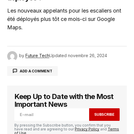
Les nouveaux appelants pour les escaliers ont
été déployés plus tôt ce mois-ci sur Google
Maps.
by
Future Tech
Updated
novembre 26, 2024
ADD A COMMENT
Keep Up to Date with the Most
Votre adresse e-mail ne sera pas publiée.
Les
champs obligatoires sont indiqués avec
*
Important News
SUBSCRIBE
Comment
*
By pressing the Subscribe button, you confirm that you
have read and are agreeing to our
Privacy Policy
and
Terms
of Use