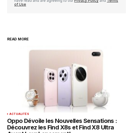
have read and are agreeing to our
Privacy Policy
and
Terms
of Use
READ MORE
ACTUALITÉS
Oppo Dévoile les Nouvelles Sensations :
Découvrez les Find X8s et Find X8 Ultra