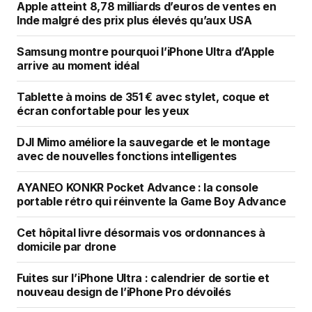
Apple atteint 8,78 milliards d’euros de ventes en
Inde malgré des prix plus élevés qu’aux USA
Comment
*
Samsung montre pourquoi l’iPhone Ultra d’Apple
arrive au moment idéal
Tablette à moins de 351 € avec stylet, coque et
écran confortable pour les yeux
Your Name
*
DJI Mimo améliore la sauvegarde et le montage
Your E-mail
*
avec de nouvelles fonctions intelligentes
AYANEO KONKR Pocket Advance : la console
Enregistrer mon nom, mon e-mail et mon
portable rétro qui réinvente la Game Boy Advance
site dans le navigateur pour mon prochain
commentaire.
Cet hôpital livre désormais vos ordonnances à
domicile par drone
SUBMIT COMMENT
Fuites sur l’iPhone Ultra : calendrier de sortie et
nouveau design de l’iPhone Pro dévoilés