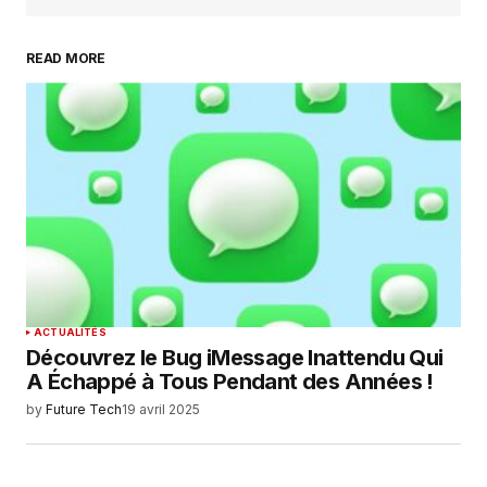
READ MORE
Your Name
*
Your E-mail
*
Enregistrer mon nom, mon e-mail et mon
site dans le navigateur pour mon prochain
commentaire.
SUBMIT COMMENT
ACTUALITÉS
Découvrez le Bug iMessage Inattendu Qui
A Échappé à Tous Pendant des Années !
by
Future Tech
19 avril 2025