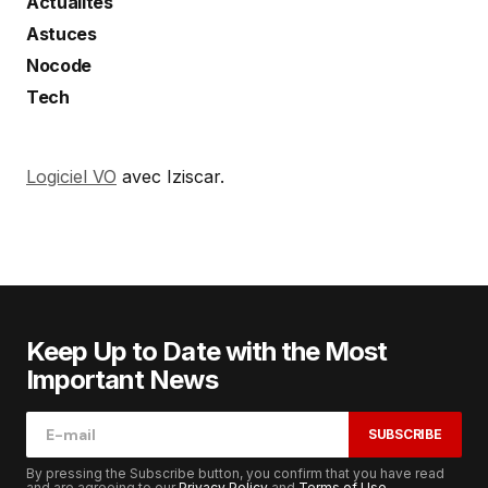
Actualités
Astuces
Nocode
Tech
Logiciel VO
avec Iziscar.
Keep Up to Date with the Most
Important News
SUBSCRIBE
By pressing the Subscribe button, you confirm that you have read
and are agreeing to our
Privacy Policy
and
Terms of Use