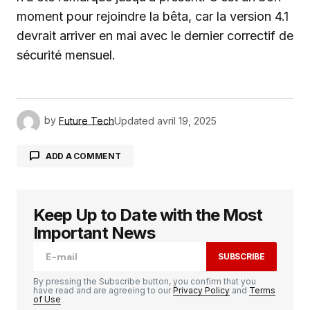
moment pour rejoindre la bêta, car la version 4.1
devrait arriver en mai avec le dernier correctif de
sécurité mensuel.
by
Future Tech
Updated
avril 19, 2025
ADD A COMMENT
Keep Up to Date with the Most
Votre adresse e-mail ne sera pas publiée.
Les
champs obligatoires sont indiqués avec
*
Important News
SUBSCRIBE
Comment
*
By pressing the Subscribe button, you confirm that you
have read and are agreeing to our
Privacy Policy
and
Terms
of Use