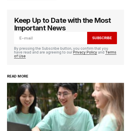
Keep Up to Date with the Most
Votre adresse e-mail ne sera pas publiée.
Les
champs obligatoires sont indiqués avec
*
Important News
SUBSCRIBE
Comment
*
By pressing the Subscribe button, you confirm that you
have read and are agreeing to our
Privacy Policy
and
Terms
of Use
READ MORE
Your Name
*
Your E-mail
*
Enregistrer mon nom, mon e-mail et mon
site dans le navigateur pour mon prochain
commentaire.