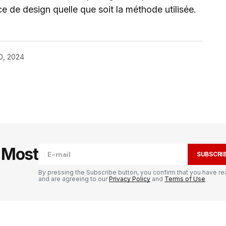
e de design quelle que soit la méthode utilisée.
0, 2024
publiée.
Les champs obligatoires sont
e Most
SUBSCRI
By pressing the Subscribe button, you confirm that you have re
and are agreeing to our
Privacy Policy
and
Terms of Use