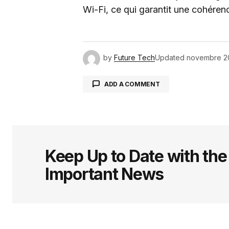
Wi-Fi, ce qui garantit une cohérenc
by
Future Tech
Updated
novembre 2
ADD A COMMENT
Votre adresse e-mail ne sera pas 
indiqués avec
*
Keep Up to Date with th
Important News
Comment
*