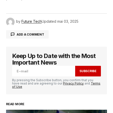
by
Future Tech
Updated
mai 03, 2025
ADD A COMMENT
Keep Up to Date with the Most
Votre adresse e-mail ne sera pas publiée.
Les
champs obligatoires sont indiqués avec
*
Important News
SUBSCRIBE
Comment
*
By pressing the Subscribe button, you confirm that you
have read and are agreeing to our
Privacy Policy
and
Terms
of Use
READ MORE
Your Name
*