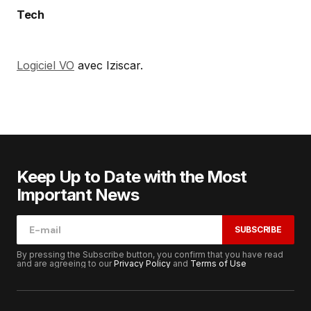
Tech
Logiciel VO
avec Iziscar.
Keep Up to Date with the Most
Important News
SUBSCRIBE
By pressing the Subscribe button, you confirm that you have read
and are agreeing to our
Privacy Policy
and
Terms of Use