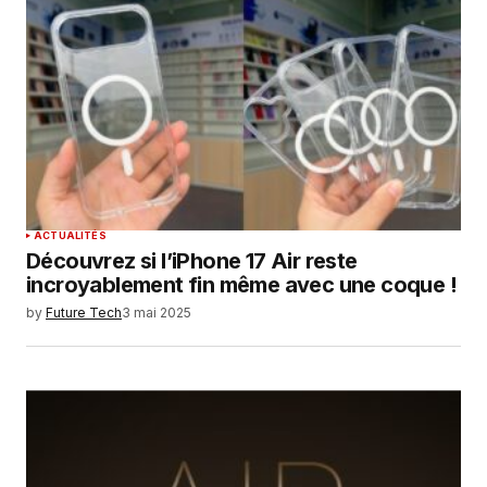
Your E-mail
*
Enregistrer mon nom, mon e-mail et mon
site dans le navigateur pour mon prochain
commentaire.
SUBMIT COMMENT
ACTUALITÉS
Découvrez si l’iPhone 17 Air reste
incroyablement fin même avec une coque !
by
Future Tech
3 mai 2025