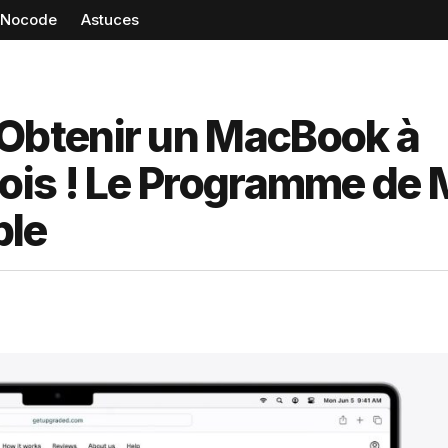
Nocode
Astuces
btenir un MacBook à
is ! Le Programme de 
ble