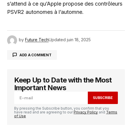
s’attend à ce qu’Apple propose des contrôleurs
PSVR2 autonomes à l’automne.
by
Future Tech
Updated
juin 18, 2025
ADD A COMMENT
Keep Up to Date with the Most
Votre adresse e-mail ne sera pas publiée.
Les
champs obligatoires sont indiqués avec
*
Important News
SUBSCRIBE
Comment
*
By pressing the Subscribe button, you confirm that you
have read and are agreeing to our
Privacy Policy
and
Terms
of Use