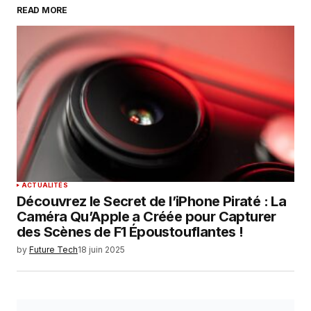
READ MORE
Your Name
*
Your E-mail
*
Enregistrer mon nom, mon e-mail et mon
site dans le navigateur pour mon prochain
commentaire.
SUBMIT COMMENT
ACTUALITÉS
Découvrez le Secret de l’iPhone Piraté : La
Caméra Qu’Apple a Créée pour Capturer
des Scènes de F1 Époustouflantes !
by
Future Tech
18 juin 2025