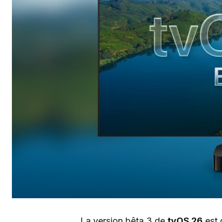
La version bêta 3 de
tvOS 26
est 