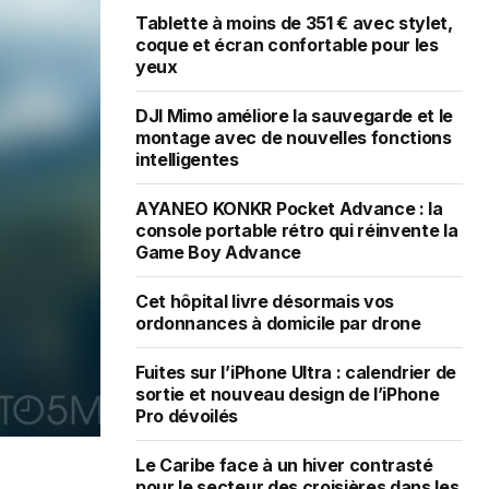
Tablette à moins de 351 € avec stylet,
coque et écran confortable pour les
yeux
DJI Mimo améliore la sauvegarde et le
montage avec de nouvelles fonctions
intelligentes
AYANEO KONKR Pocket Advance : la
console portable rétro qui réinvente la
Game Boy Advance
Cet hôpital livre désormais vos
ordonnances à domicile par drone
Fuites sur l’iPhone Ultra : calendrier de
sortie et nouveau design de l’iPhone
Pro dévoilés
Le Caribe face à un hiver contrasté
pour le secteur des croisières dans les