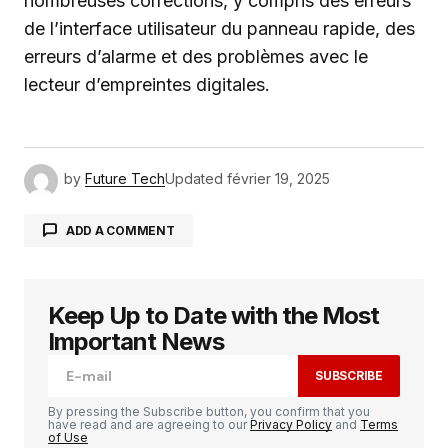
nombreuses corrections, y compris des erreurs
de l’interface utilisateur du panneau rapide, des
erreurs d’alarme et des problèmes avec le
lecteur d’empreintes digitales.
by
Future Tech
Updated
février 19, 2025
ADD A COMMENT
Keep Up to Date with the Most
Votre adresse e-mail ne sera pas publiée.
Les
champs obligatoires sont indiqués avec
*
Important News
SUBSCRIBE
Comment
*
By pressing the Subscribe button, you confirm that you
have read and are agreeing to our
Privacy Policy
and
Terms
of Use