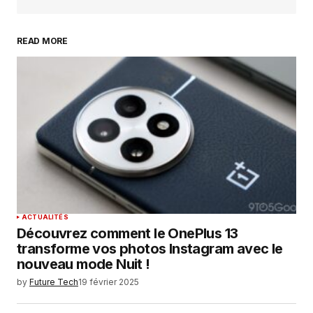
READ MORE
Your Name
*
Your E-mail
*
Enregistrer mon nom, mon e-mail et mon
site dans le navigateur pour mon prochain
commentaire.
SUBMIT COMMENT
ACTUALITÉS
Découvrez comment le OnePlus 13
transforme vos photos Instagram avec le
nouveau mode Nuit !
by
Future Tech
19 février 2025