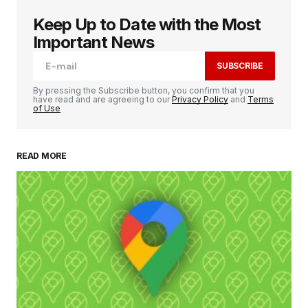
Keep Up to Date with the Most
Votre adresse e-mail ne sera pas publiée.
Les
champs obligatoires sont indiqués avec
*
Important News
SUBSCRIBE
Comment
*
By pressing the Subscribe button, you confirm that you
have read and are agreeing to our
Privacy Policy
and
Terms
of Use
READ MORE
Your Name
*
Your E-mail
*
Enregistrer mon nom, mon e-mail et mon
site dans le navigateur pour mon prochain
commentaire.
SUBMIT COMMENT