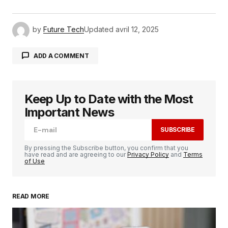
by
Future Tech
Updated
avril 12, 2025
ADD A COMMENT
Keep Up to Date with the Most
Votre adresse e-mail ne sera pas publiée.
Les
champs obligatoires sont indiqués avec
*
Important News
SUBSCRIBE
Comment
*
By pressing the Subscribe button, you confirm that you
have read and are agreeing to our
Privacy Policy
and
Terms
of Use
READ MORE
Your Name
*