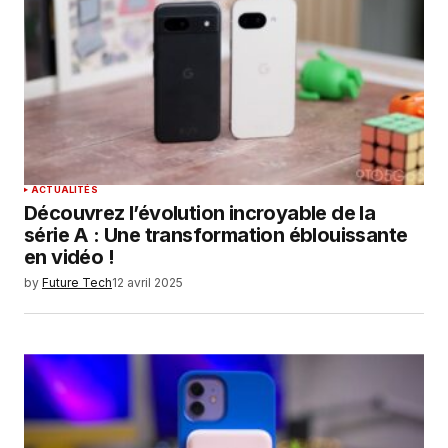
Your E-mail
*
Enregistrer mon nom, mon e-mail et mon
site dans le navigateur pour mon prochain
commentaire.
SUBMIT COMMENT
ACTUALITÉS
Découvrez l’évolution incroyable de la
série A : Une transformation éblouissante
en vidéo !
by
Future Tech
12 avril 2025