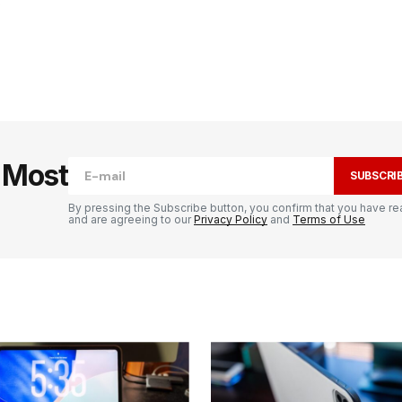
5
publiée.
Les champs obligatoires sont
e Most
SUBSCRI
By pressing the Subscribe button, you confirm that you have re
and are agreeing to our
Privacy Policy
and
Terms of Use
Your E-mail
*
il et
ur