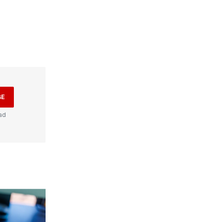
BE
ad