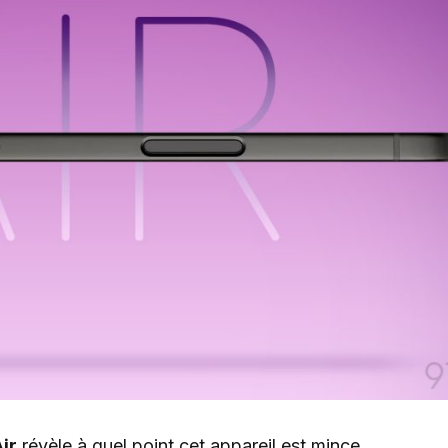
ir
révèle à quel point cet appareil est mince.