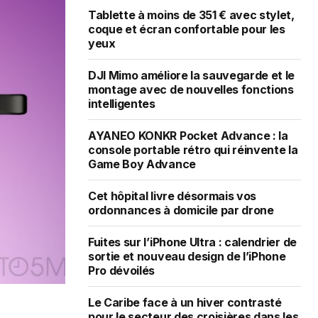
Tablette à moins de 351 € avec stylet,
coque et écran confortable pour les
yeux
DJI Mimo améliore la sauvegarde et le
montage avec de nouvelles fonctions
intelligentes
AYANEO KONKR Pocket Advance : la
console portable rétro qui réinvente la
Game Boy Advance
Cet hôpital livre désormais vos
ordonnances à domicile par drone
Fuites sur l’iPhone Ultra : calendrier de
sortie et nouveau design de l’iPhone
Pro dévoilés
Le Caribe face à un hiver contrasté
pour le secteur des croisières dans les