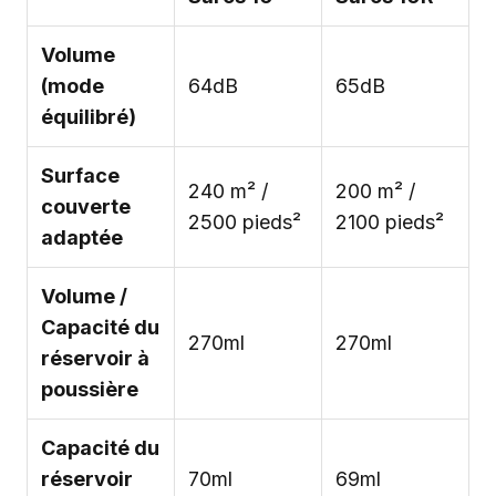
Volume
(mode
64dB
65dB
équilibré)
Surface
240 m² /
200 m² /
couverte
2500 pieds²
2100 pieds²
adaptée
Volume /
Capacité du
270ml
270ml
réservoir à
poussière
Capacité du
réservoir
70ml
69ml