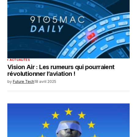
Your E-mail
*
Enregistrer mon nom, mon e-mail et mon
site dans le navigateur pour mon prochain
commentaire.
SUBMIT COMMENT
ACTUALITÉS
Vision Air : Les rumeurs qui pourraient
révolutionner l’aviation !
by
Future Tech
18 avril 2025