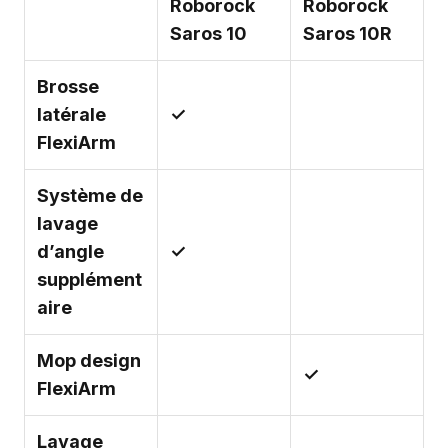
Roborock
Roborock
Saros 10
Saros 10R
Brosse
latérale
✓
FlexiArm
Système de
lavage
d’angle
✓
supplément
aire
Mop design
✓
FlexiArm
Lavage