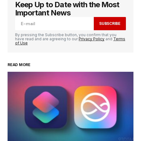
Keep Up to Date with the Most
Votre adresse e-mail ne sera pas publiée.
Les
champs obligatoires sont indiqués avec
*
Important News
SUBSCRIBE
Comment
*
By pressing the Subscribe button, you confirm that you
have read and are agreeing to our
Privacy Policy
and
Terms
of Use
READ MORE
Your Name
*
Your E-mail
*
Enregistrer mon nom, mon e-mail et mon
site dans le navigateur pour mon prochain
commentaire.
SUBMIT COMMENT