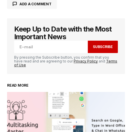
ADD A COMMENT
Keep Up to Date with the Most
Votre adresse e-mail ne sera pas publiée.
Les
champs obligatoires sont indiqués avec
*
Important News
SUBSCRIBE
Comment
*
By pressing the Subscribe button, you confirm that you
have read and are agreeing to our
Privacy Policy
and
Terms
of Use
READ MORE
Your Name
*
Your E-mail
*
Enregistrer mon nom, mon e-mail et mon
site dans le navigateur pour mon prochain
commentaire.