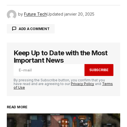
by
Future Tech
Updated
janvier 20, 2025
ADD A COMMENT
Keep Up to Date with the Most
Votre adresse e-mail ne sera pas publiée.
Les
champs obligatoires sont indiqués avec
*
Important News
SUBSCRIBE
Comment
*
By pressing the Subscribe button, you confirm that you
have read and are agreeing to our
Privacy Policy
and
Terms
of Use
READ MORE
Your Name
*
Your E-mail
*