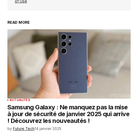
of Use
READ MORE
Your Name
*
Your E-mail
*
Enregistrer mon nom, mon e-mail et mon
site dans le navigateur pour mon prochain
commentaire.
SUBMIT COMMENT
ACTUALITÉS
Samsung Galaxy : Ne manquez pas la mise
à jour de sécurité de janvier 2025 qui arrive
! Découvrez les nouveautés !
by
Future Tech
14 janvier 2025