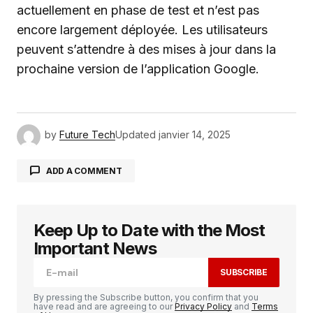
actuellement en phase de test et n’est pas
encore largement déployée. Les utilisateurs
peuvent s’attendre à des mises à jour dans la
prochaine version de l’application Google.
by
Future Tech
Updated
janvier 14, 2025
ADD A COMMENT
Keep Up to Date with the Most
Votre adresse e-mail ne sera pas publiée.
Les
champs obligatoires sont indiqués avec
*
Important News
SUBSCRIBE
Comment
*
By pressing the Subscribe button, you confirm that you
have read and are agreeing to our
Privacy Policy
and
Terms