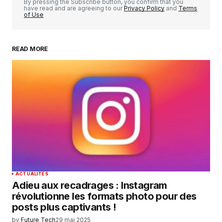
By pressing the Subscribe button, you confirm that you
have read and are agreeing to our
Privacy Policy
and
Terms
of Use
READ MORE
Your Name
*
Your E-mail
*
Enregistrer mon nom, mon e-mail et mon
site dans le navigateur pour mon prochain
commentaire.
SUBMIT COMMENT
ACTUALITÉS
Adieu aux recadrages : Instagram
révolutionne les formats photo pour des
posts plus captivants !
by
Future Tech
29 mai 2025