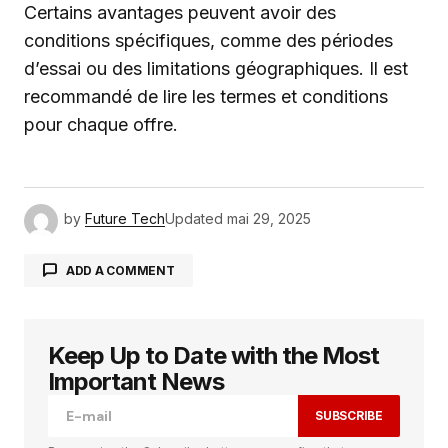
Certains avantages peuvent avoir des
conditions spécifiques, comme des périodes
d’essai ou des limitations géographiques. Il est
recommandé de lire les termes et conditions
pour chaque offre.
by
Future Tech
Updated
mai 29, 2025
ADD A COMMENT
Keep Up to Date with the Most
Votre adresse e-mail ne sera pas publiée.
Les
champs obligatoires sont indiqués avec
*
Important News
SUBSCRIBE
Comment
*