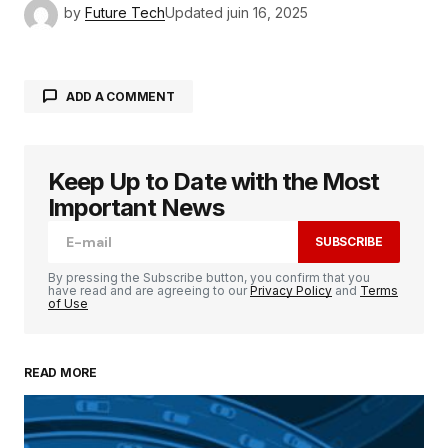
by
Future Tech
Updated
juin 16, 2025
ADD A COMMENT
Keep Up to Date with the Most
Votre adresse e-mail ne sera pas publiée.
Les
champs obligatoires sont indiqués avec
*
Important News
SUBSCRIBE
Comment
*
By pressing the Subscribe button, you confirm that you
have read and are agreeing to our
Privacy Policy
and
Terms
of Use
READ MORE
Your Name
*
Your E-mail
*