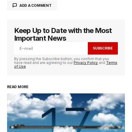
ADD A COMMENT
Keep Up to Date with the Most
Votre adresse e-mail ne sera pas publiée.
Les
champs obligatoires sont indiqués avec
*
Important News
SUBSCRIBE
Comment
*
By pressing the Subscribe button, you confirm that you
have read and are agreeing to our
Privacy Policy
and
Terms
of Use
READ MORE
Your Name
*
Your E-mail
*
Enregistrer mon nom, mon e-mail et mon
site dans le navigateur pour mon prochain