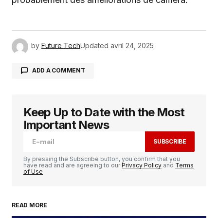
by
Future Tech
Updated
avril 24, 2025
ADD A COMMENT
Keep Up to Date with the Most
Votre adresse e-mail ne sera pas publiée.
Les
champs obligatoires sont indiqués avec
*
Important News
SUBSCRIBE
Comment
*
By pressing the Subscribe button, you confirm that you
have read and are agreeing to our
Privacy Policy
and
Terms
of Use
READ MORE
Your Name
*