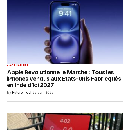
Your E-mail
*
Enregistrer mon nom, mon e-mail et mon
site dans le navigateur pour mon prochain
commentaire.
SUBMIT COMMENT
ACTUALITÉS
Apple Révolutionne le Marché : Tous les
iPhones vendus aux États-Unis Fabricqués
en Inde d’ici 2027
by
Future Tech
25 avril 2025