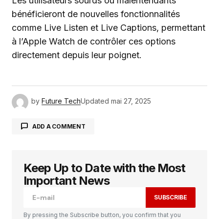
Les utilisateurs sourds ou malentendants
bénéficieront de nouvelles fonctionnalités
comme Live Listen et Live Captions, permettant
à l’Apple Watch de contrôler ces options
directement depuis leur poignet.
by
Future Tech
Updated
mai 27, 2025
ADD A COMMENT
Keep Up to Date with the Most
Votre adresse e-mail ne sera pas publiée.
Les
champs obligatoires sont indiqués avec
*
Important News
SUBSCRIBE
Comment
*
By pressing the Subscribe button, you confirm that you