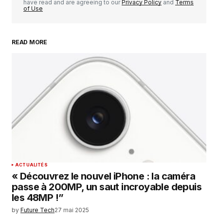
have read and are agreeing to our
Privacy Policy
and
Terms
of Use
READ MORE
Your Name
*
Your E-mail
*
Enregistrer mon nom, mon e-mail et mon
site dans le navigateur pour mon prochain
commentaire.
SUBMIT COMMENT
ACTUALITÉS
« Découvrez le nouvel iPhone : la caméra
passe à 200MP, un saut incroyable depuis
les 48MP !”
by
Future Tech
27 mai 2025