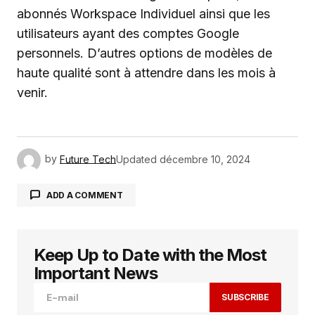
abonnés Workspace Individuel ainsi que les
utilisateurs ayant des comptes Google
personnels. D’autres options de modèles de
haute qualité sont à attendre dans les mois à
venir.
by
Future Tech
Updated
décembre 10, 2024
ADD A COMMENT
Keep Up to Date with the Most
Votre adresse e-mail ne sera pas publiée.
Les
champs obligatoires sont indiqués avec
*
Important News
SUBSCRIBE
Comment
*