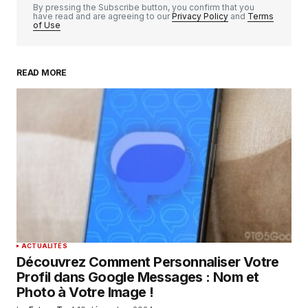
By pressing the Subscribe button, you confirm that you
have read and are agreeing to our
Privacy Policy
and
Terms
of Use
READ MORE
Your Name
*
Your E-mail
*
Enregistrer mon nom, mon e-mail et mon
site dans le navigateur pour mon prochain
commentaire.
SUBMIT COMMENT
ACTUALITÉS
Découvrez Comment Personnaliser Votre
Profil dans Google Messages : Nom et
Photo à Votre Image !