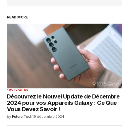
READ MORE
Your Name
*
Your E-mail
*
Enregistrer mon nom, mon e-mail et mon
site dans le navigateur pour mon prochain
commentaire.
SUBMIT COMMENT
ACTUALITÉS
Découvrez le Nouvel Update de Décembre
2024 pour vos Appareils Galaxy : Ce Que
Vous Devez Savoir !
by
Future Tech
19 décembre 2024