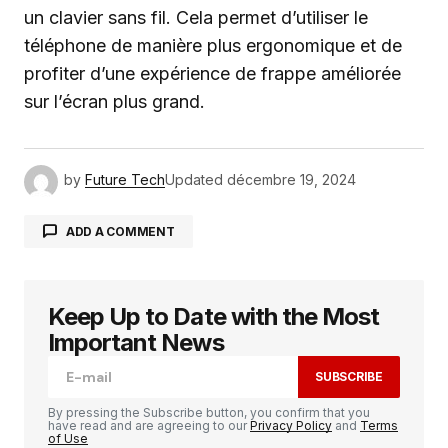
un clavier sans fil. Cela permet d’utiliser le
téléphone de manière plus ergonomique et de
profiter d’une expérience de frappe améliorée
sur l’écran plus grand.
by
Future Tech
Updated
décembre 19, 2024
ADD A COMMENT
Keep Up to Date with the Most
Votre adresse e-mail ne sera pas publiée.
Les
champs obligatoires sont indiqués avec
*
Important News
SUBSCRIBE
Comment
*
By pressing the Subscribe button, you confirm that you
have read and are agreeing to our
Privacy Policy
and
Terms
of Use