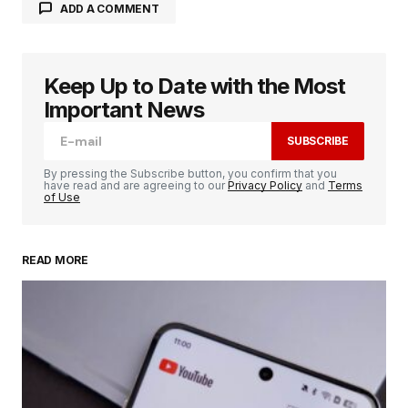
ADD A COMMENT
Keep Up to Date with the Most
Votre adresse e-mail ne sera pas publiée.
Les
champs obligatoires sont indiqués avec
*
Important News
SUBSCRIBE
Comment
*
By pressing the Subscribe button, you confirm that you
have read and are agreeing to our
Privacy Policy
and
Terms
of Use
READ MORE
Your Name
*
Your E-mail
*
Enregistrer mon nom, mon e-mail et mon
site dans le navigateur pour mon prochain
commentaire.