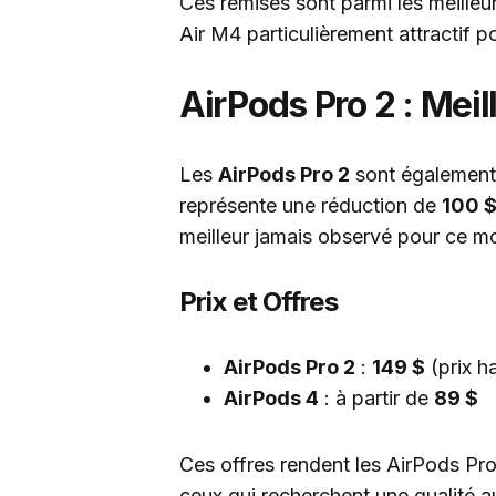
Ces remises sont parmi les meille
Air M4 particulièrement attractif po
AirPods Pro 2 : Meil
Les
AirPods Pro 2
sont également 
représente une réduction de
100 
meilleur jamais observé pour ce m
Prix et Offres
AirPods Pro 2
:
149 $
(prix ha
AirPods 4
: à partir de
89 $
Ces offres rendent les AirPods Pr
ceux qui recherchent une qualité a