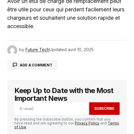
Avoir un étui de charge de remplacement peut
être utile pour ceux qui perdent facilement leurs
chargeurs et souhaitent une solution rapide et
accessible.
by
Future Tech
Updated
avril 10, 2025
ADD A COMMENT
Keep Up to Date with the Most
Votre adresse e-mail ne sera pas publiée.
Les
champs obligatoires sont indiqués avec
*
Important News
SUBSCRIBE
Comment
*
By pressing the Subscribe button, you confirm that you
have read and are agreeing to our
Privacy Policy
and
Terms
of Use