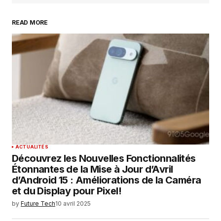
READ MORE
Your Name
*
Your E-mail
*
Enregistrer mon nom, mon e-mail et mon
site dans le navigateur pour mon prochain
commentaire.
SUBMIT COMMENT
ACTUALITÉS
Découvrez les Nouvelles Fonctionnalités
Étonnantes de la Mise à Jour d’Avril
d’Android 15 : Améliorations de la Caméra
et du Display pour Pixel!
by
Future Tech
10 avril 2025